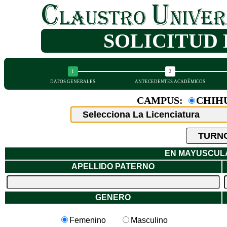
SOLICITUD 
DATOS GENERALES
ANTECEDENTES ACADÉMICOS
CAMPUS:
CHI
EN MAYUSCULA
APELLIDO PATERNO
GENERO
Femenino
Masculino